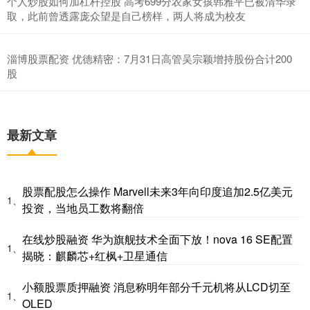
个人炒股如何加杠杆控股 高考699分农家女孩韩雅平已被清华录
取，此前曾透露庞众望是自己榜样，两人将成为校友
淄博股票配资 优德精密：7月31日高管吴宗颖增持股份合计200
股
最新文章
股票配股怎么操作 Marvell未来3年向印度追加2.5亿美元
1、
投资，当地员工数将翻倍
在线炒股融资 华为旗舰技术全面下放！nova 16 SE配置
1、
揭晓：麒麟芯+红枫+卫星通信
小额股票质押融资 消息称明年部分千元机将从LCD切至
1、
OLED