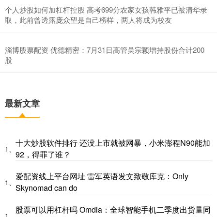
个人炒股如何加杠杆控股 高考699分农家女孩韩雅平已被清华录
取，此前曾透露庞众望是自己榜样，两人将成为校友
淄博股票配资 优德精密：7月31日高管吴宗颖增持股份合计200
股
最新文章
十大炒股软件排行 还没上市就被网暴，小米澎程N90能加
1、
92，得罪了谁？
爱配资线上平台网址 雷军英语发文致敬库克：Only
1、
Skynomad can do
股票可以用杠杆吗 Omdia：全球智能手机二季度出货量同
1、